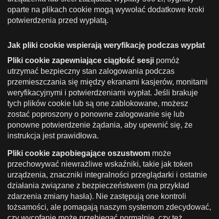
oparte na plikach cookie mogą wywołać dodatkowe kroki
potwierdzenia przed wypłatą.
Jak pliki cookie wspierają weryfikację podczas wypłat
Pliki cookie zapewniające ciągłość sesji
pomóż
utrzymać bezpieczny stan zalogowania podczas
przemieszczania się między ekranami kasjerów, monitami
weryfikacyjnymi i potwierdzeniami wypłat. Jeśli brakuje
tych plików cookie lub są one zablokowane, możesz
zostać poproszony o ponowne zalogowanie się lub
ponowne potwierdzenie żądania, aby upewnić się, że
instrukcja jest prawidłowa.
Pliki cookie zapobiegające oszustwom
może
przechowywać niewrażliwe wskaźniki, takie jak token
urządzenia, znaczniki integralności przeglądarki i ostatnie
działania związane z bezpieczeństwem (na przykład
zdarzenia zmiany hasła). Nie zastępują one kontroli
tożsamości, ale pomagają naszym systemom zdecydować,
czy wycofanie może przebiegać normalnie, czy też