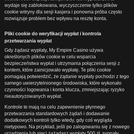
wydaje się zablokowana, wyczyszczenie tylko plików
cookie witryny dla sesji kasjera i ponowna próba często
rozwiązuje problem bez wpływu na resztę konta.
Pliki cookie do weryfikacji wypłat i kontrola
przetwarzania wypłat
Gdy żądasz wypłaty, My Empire Casino używa
określonych plików cookie w celu wsparcia
bezpieczeństwa wypłat i utrzymania połączenia sesji z
kontem, które zainicjowało wypłatę. Te pliki cookie
pomagają potwierdzić, że żądanie wypłaty pochodzi z tego
samego uwierzytelnionego środowiska, które wykonało
czynności logowania i konta klucza, zmniejszając ryzyko
nieautoryzowanych wypłat.
Kontrole te mają na celu zapewnienie płynnego
przetwarzania standardowych żądań i dodawanie
dodatkowych kontroli tylko wtedy, gdy coś wygląda
nietypowo. Na przykład, jeśli po zalogowaniu się z nowego
urządzenia lub sieci zażądasz wypłaty 500 zł, sygnały