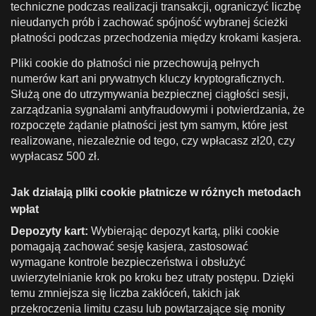
techniczne podczas realizacji transakcji, ograniczyć liczbę
nieudanych prób i zachować spójność wybranej ścieżki
płatności podczas przechodzenia między krokami kasjera.
Pliki cookie do płatności nie przechowują pełnych
numerów kart ani prywatnych kluczy kryptograficznych.
Służą one do utrzymywania bezpiecznej ciągłości sesji,
zarządzania sygnałami antyfraudowymi i potwierdzania, że
rozpoczęte żądanie płatności jest tym samym, które jest
realizowane, niezależnie od tego, czy wpłacasz zł20, czy
wypłacasz 500 zł.
Jak działają pliki cookie płatnicze w różnych metodach
wpłat
Depozyty kart:
Wybierając depozyt kartą, pliki cookie
pomagają zachować sesję kasjera, zastosować
wymagane kontrole bezpieczeństwa i obsłużyć
uwierzytelnianie krok po kroku bez utraty postępu. Dzięki
temu zmniejsza się liczba zakłóceń, takich jak
przekroczenia limitu czasu lub powtarzające się monity