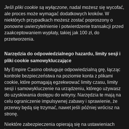
Jeśli pliki cookie są wyłączone
, nadal możesz się wycofać,
ale proces może wymagać dodatkowych kroków. W
niektórych przypadkach możesz zostać poproszony o
ponowne uwierzytelnienie i potwierdzenie transakcji przed
zaakceptowaniem wypłaty, takiej jak 100 zł, do
przetworzenia.
Narzędzia do odpowiedzialnego hazardu, limity sesji i
pliki cookie samowykluczające
My Empire Casino obsługuje odpowiedzialną grę, łącząc
kontrole bezpieczeństwa na poziomie konta z plikami
cookie, które pomagają egzekwować limity czasu, limity
sesji i samowykluczenie na urządzeniu, którego używasz
do uzyskiwania dostępu do witryny. Narzędzia te mają na
celu ograniczenie impulsywnej zabawy i sprawienie, że
przerwy będą się trzymać, nawet jeśli później wrócisz na
stronę.
Niektóre zabezpieczenia opierają się na ustawieniach