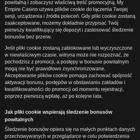
powitalną i zobaczysz właściwą treść promocyjną, My
Empire Casino używa plików cookie do łączenia Twojej
sesji, urządzenia i źródła poleceń. Gdy pliki cookie zostaną
zaakceptowane, możemy dokładnie przypisać Twój
pierwszy kwalifikujący się depozyt i zastosować śledzenie
bonusów bez przerw.
Jeśli pliki cookie zostaną zablokowane lub wyczyszczone
w niewłaściwym czasie, witryna może nie rozpoznać, że
pochodzisz z promocji, a postępy w bonusie powitalnym
mogą nie być prawidłowo zsynchronizowane.
Akceptowanie plików cookie pomaga zachować spójność
aktywacji bonusu, postępów w obstawianiu zakładów i
kwalifikowalności do promocji od momentu rejestracji,
poprzez pierwszą wpłatę, aż po kolejne lata.
Jak pliki cookie wspierają śledzenie bonusów
powitalnych
Śledzenie bonusów opiera się na małych punktach danych
przechowywanych w przeglądarce w celu potwierdzenia