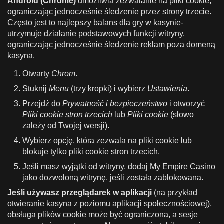
Android (Chrome)
umożliwia zezwalanie na pliki cookie,
ograniczając jednocześnie śledzenie przez strony trzecie.
Często jest to najlepszy balans dla gry w kasynie-
utrzymuje działanie podstawowych funkcji witryny,
ograniczając jednocześnie śledzenie reklam poza domeną
kasyna.
Otwarty
Chrom
.
Stuknij
Menu
(trzy kropki) i wybierz
Ustawienia
.
Przejdź do
Prywatność i bezpieczeństwo
i otworzyć
Pliki cookie stron trzecich
lub
Pliki cookie
(słowo
zależy od Twojej wersji).
Wybierz opcję, która zezwala na pliki cookie lub
blokuje tylko pliki cookie stron trzecich.
Jeśli masz wyjątki od witryny, dodaj My Empire Casino
jako dozwoloną witrynę, jeśli została zablokowana.
Jeśli używasz przeglądarek w aplikacji
(na przykład
otwieranie kasyna z poziomu aplikacji społecznościowej),
obsługa plików cookie może być ograniczona, a sesje