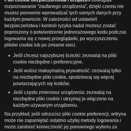
rozpoznawanie “zaufanego urządzenia”, dzięki czemu nie
musisz ponownie wprowadzać tych samych danych przy
każdym powrocie. W zależności od ustawień
bezpieczeństwa i kontroli ryzyka nadal możesz zostać
poproszony o potwierdzenie jednorazowego kodu podczas
logowania się z nowej przeglądarki, po wyczyszczeniu
plików cookie lub po zmianie sieci.
Jeśli chcesz najszybszej ścieżki: zezwalaj na pliki
cookie niezbędne i preferencyjne.
Jeśli wolisz maksymalną prywatność: zezwalaj tylko
na niezbędne pliki cookie, spodziewaj się więcej
powtarzających się kroków.
Jeśli często zmieniasz urządzenia: zezwalaj na
niezbędne pliki cookie i utrzymuj je włączone na
każdym używanym urządzeniu.
Na przykład, jeśli odrzucisz pliki cookie preferencji, witryna
może nie zapamiętać ostatnio użytej metody logowania i
może zaistnieć konieczność jej ponownego wyboru za