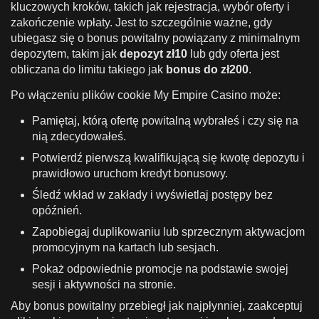
kluczowych kroków, takich jak rejestracja, wybór oferty i
zakończenie wpłaty. Jest to szczególnie ważne, gdy
ubiegasz się o bonus powitalny powiązany z minimalnym
depozytem, takim jak
depozyt zł10
lub gdy oferta jest
obliczana do limitu takiego jak
bonus do zł200
.
Po włączeniu plików cookie My Empire Casino może:
Pamiętaj, którą ofertę powitalną wybrałeś i czy się na
nią zdecydowałeś.
Potwierdź pierwszą kwalifikującą się kwotę depozytu i
prawidłowo uruchom kredyt bonusowy.
Śledź wkład w zakłady i wyświetlaj postępy bez
opóźnień.
Zapobiegaj duplikowaniu lub sprzecznym aktywacjom
promocyjnym na kartach lub sesjach.
Pokaż odpowiednie promocje na podstawie swojej
sesji i aktywności na stronie.
Aby bonus powitalny przebiegł jak najpłynniej, zaakceptuj