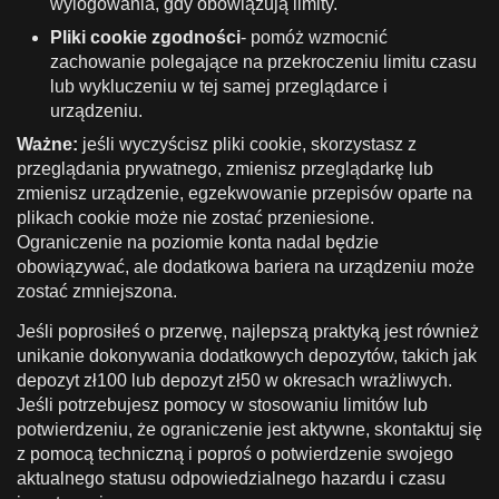
wylogowania, gdy obowiązują limity.
Pliki cookie zgodności
- pomóż wzmocnić
zachowanie polegające na przekroczeniu limitu czasu
lub wykluczeniu w tej samej przeglądarce i
urządzeniu.
Ważne:
jeśli wyczyścisz pliki cookie, skorzystasz z
przeglądania prywatnego, zmienisz przeglądarkę lub
zmienisz urządzenie, egzekwowanie przepisów oparte na
plikach cookie może nie zostać przeniesione.
Ograniczenie na poziomie konta nadal będzie
obowiązywać, ale dodatkowa bariera na urządzeniu może
zostać zmniejszona.
Jeśli poprosiłeś o przerwę, najlepszą praktyką jest również
unikanie dokonywania dodatkowych depozytów, takich jak
depozyt zł100 lub depozyt zł50 w okresach wrażliwych.
Jeśli potrzebujesz pomocy w stosowaniu limitów lub
potwierdzeniu, że ograniczenie jest aktywne, skontaktuj się
z pomocą techniczną i poproś o potwierdzenie swojego
aktualnego statusu odpowiedzialnego hazardu i czasu