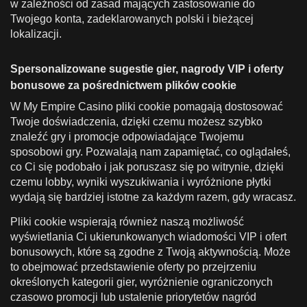
w zależności od zasad mających zastosowanie do
Twojego konta, zadeklarowanych polski i bieżącej
lokalizacji.
Spersonalizowane sugestie gier, nagrody VIP i oferty
bonusowe za pośrednictwem plików cookie
W My Empire Casino pliki cookie pomagają dostosować
Twoje doświadczenia, dzięki czemu możesz szybko
znaleźć gry i promocje odpowiadające Twojemu
sposobowi gry. Pozwalają nam zapamiętać, co oglądałeś,
co Ci się podobało i jak poruszasz się po witrynie, dzięki
czemu lobby, wyniki wyszukiwania i wyróżnione płytki
wydają się bardziej istotne za każdym razem, gdy wracasz.
Pliki cookie wspierają również naszą możliwość
wyświetlania Ci ukierunkowanych wiadomości VIP i ofert
bonusowych, które są zgodne z Twoją aktywnością. Może
to obejmować przedstawienie oferty po przejrzeniu
określonych kategorii gier, wyróżnienie ograniczonych
czasowo promocji lub ustalenie priorytetów nagród