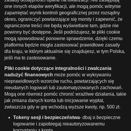
one innych etapów weryfikacji, ale mogą pomóc witrynie
zapamiętać wynik kontroli geograficznej przez rozsądny
okres, ograniczyć powtarzające się monity i zapewnić, że
ograniczone treści nie będą wyświetlane tam, gdzie nie
powinny być dostępne. Jeśli podróżujesz, te pliki cookie
mogą spowodować ponowne sprawdzenie, dzięki czemu
platforma będzie mogła zastosować prawidłowe zasady
dla kraju, w którym aktualnie się znajdujesz, w tym Polska,
jeśli ma to zastosowanie.
Pliki cookie dotyczące integralności i zwalczania
nadużyć finansowych
może pomóc w wykrywaniu
nieprawidłowych wzorców ruchu, powtarzających się
nieudanych logowań lub zautomatyzowanych zachowań.
Mogą one również pomóc chronić wrażliwe działania, takie
jak zmiana danych konta lub inicjowanie wypłat,
zwłaszcza gdy w grę wchodzą wyższe kwoty, np. 500 zł.
Tokeny sesji i bezpieczeństwa
- dbaj o bezpieczne
logowanie i zapobiegaj nieautoryzowanemu
korzystaniu z konta.