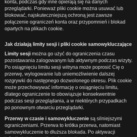
konta, podczas gdy inne opierają się na danych
przeglądarki. Ponieważ pliki cookie można usuwać lub
blokować, najskuteczniejszą ochroną jest zawsze
połączenie ograniczeń konta oraz przypomnień i blokad
opartych na plikach cookie.
Jak działają limity sesji i pliki cookie samowykluczające
Limity sesji
można go użyć do ograniczenia czasu
pozostawania zalogowanym lub aktywnym podczas wizyty.
Po osiągnięciu limitu sesji witryna może poprosić Cię o
przerwę, wylogowanie lub uniemożliwienie dalszej
rozgrywki do następnego dozwolonego okresu. Plik cookie
może przechowywać informację o osiągnięciu limitu,
dlatego ograniczenie to obowiązuje konsekwentnie
podczas sesji przeglądania, a w niektórych przypadkach
po ponownym otwarciu przeglądarki.
Przerwy w czasie i samowykluczenie
są silniejszymi
ograniczeniami. Przerwa to krótka przerwa, natomiast
samowykluczenie to dłuższa blokada. Po aktywacji