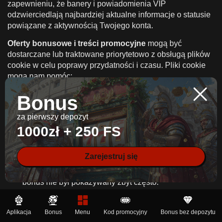
zapewnieniu, że banery i powiadomienia VIP
odzwierciedlają najbardziej aktualne informacje o statusie
powiązane z aktywnością Twojego konta.
Oferty bonusowe i treści promocyjne
mogą być
dostarczane lub traktowane priorytetowo z obsługą plików
cookie w celu poprawy przydatności i czasu. Pliki cookie
mogą nam pomóc:
Pokaż odpowiednie promocje w oparciu o swoje
Bonus
zainteresowania przeglądaniem i zabawą.
za pierwszy depozyt
Ogranicz wielokrotne wyświetlanie ofert, które już
1000zł + 250 FS
otworzyłeś lub odrzuciłeś.
Zapamiętaj podstawowe preferencje, aby widzieć
mniej nieistotnych wiadomości.
Zarejestruj się
Wspieraj limity częstotliwości kampanii, aby ten sam
bonus nie był pokazywany zbyt często.
Jeżeli promocja powiązana z plikami cookie zawiera
wartość pieniężną, w szczegółach oferty zostaną
Aplikacja
Bonus
Menu
Kod promocyjny
Bonus bez depozytu
przedstawione jasne liczby, takie jak bonus do zł200 lub