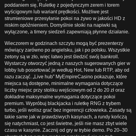
poddaniem się, Ruletkę z pojedynczym zerem i torem
wyścigowym lub wariant prędkości. Możliwe jest
strumieniowe przesyłanie pokoi na żywo w jakości HD z
niskim opóźnieniem. Domyślnie słoiki na napiwki są
wyłączone, a timery siedzeń zapewniają płynne działanie.
Wieczorem w godzinach szczytu mogą być prezenterzy
mówiący zarówno po angielsku, jak i po polsku. Wszystkie
żetony są w zło, więc łatwo jest śledzić swój bankroll.
Wystarczy otworzyć jedną z naszych sugerowanych gier w
lobby lub posortować je według Hot, New lub RTP, aby od
razu zacząć. „Live hub” MyEmpireCasino pokazuje, które
miejsca są dostępne, minimalne wymagania dotyczące
liczby miejsc przy stoliku wejściowym od 2 do 20 zł oraz
dokładne maksymalne wymagania dotyczące pokoi
premium. Wypróbuj blackjacka i ruletkę RNG z trybem
turbo, jeśli wolisz grać bez ingerencji człowieka. Zasady są
takie same jak w prawdziwych kasynach, a rundy kończą
się natychmiast, co jest świetne, jeśli nie masz zbyt wiele
czasu w kasynie. Zacznij od gry w trybie demo. Po 20–30