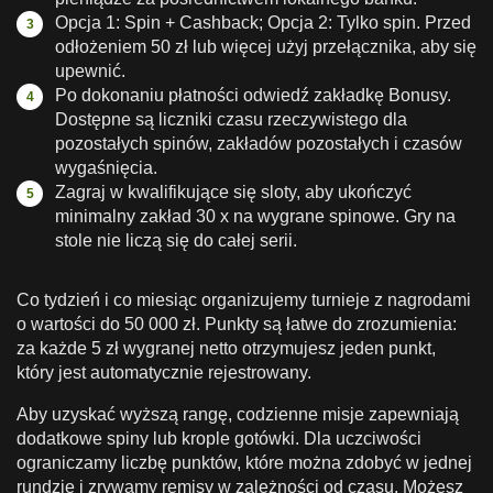
Opcja 1: Spin + Cashback; Opcja 2: Tylko spin. Przed
odłożeniem 50 zł lub więcej użyj przełącznika, aby się
upewnić.
Po dokonaniu płatności odwiedź zakładkę Bonusy.
Dostępne są liczniki czasu rzeczywistego dla
pozostałych spinów, zakładów pozostałych i czasów
wygaśnięcia.
Zagraj w kwalifikujące się sloty, aby ukończyć
minimalny zakład 30 x na wygrane spinowe. Gry na
stole nie liczą się do całej serii.
Co tydzień i co miesiąc organizujemy turnieje z nagrodami
o wartości do 50 000 zł. Punkty są łatwe do zrozumienia:
za każde 5 zł wygranej netto otrzymujesz jeden punkt,
który jest automatycznie rejestrowany.
Aby uzyskać wyższą rangę, codzienne misje zapewniają
dodatkowe spiny lub krople gotówki. Dla uczciwości
ograniczamy liczbę punktów, które można zdobyć w jednej
rundzie i zrywamy remisy w zależności od czasu. Możesz