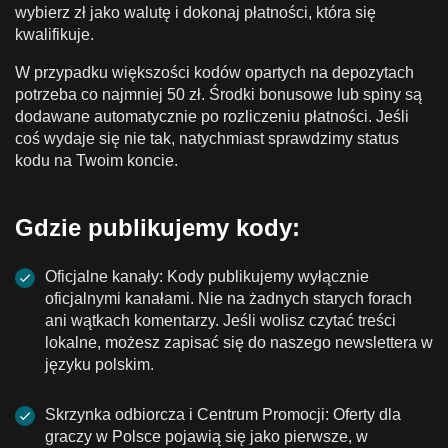
wybierz zł jako walutę i dokonaj płatności, która się
kwalifikuje.
W przypadku większości kodów opartych na depozytach
potrzeba co najmniej 50 zł. Środki bonusowe lub spiny są
dodawane automatycznie po rozliczeniu płatności. Jeśli
coś wydaje się nie tak, natychmiast sprawdzimy status
kodu na Twoim koncie.
Gdzie publikujemy kody:
Oficjalne kanały: Kody publikujemy wyłącznie
oficjalnymi kanałami. Nie na żadnych starych forach
ani wątkach komentarzy. Jeśli wolisz czytać treści
lokalne, możesz zapisać się do naszego newslettera w
języku polskim.
Skrzynka odbiorcza i Centrum Promocji: Oferty dla
graczy w Polsce pojawią się jako pierwsze, w