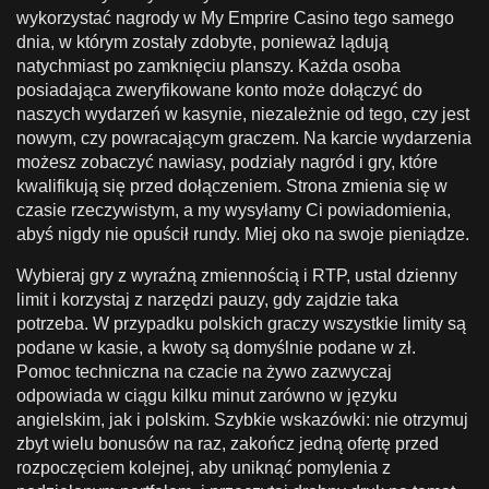
wykorzystać nagrody w My Emprire Casino tego samego
dnia, w którym zostały zdobyte, ponieważ lądują
natychmiast po zamknięciu planszy. Każda osoba
posiadająca zweryfikowane konto może dołączyć do
naszych wydarzeń w kasynie, niezależnie od tego, czy jest
nowym, czy powracającym graczem. Na karcie wydarzenia
możesz zobaczyć nawiasy, podziały nagród i gry, które
kwalifikują się przed dołączeniem. Strona zmienia się w
czasie rzeczywistym, a my wysyłamy Ci powiadomienia,
abyś nigdy nie opuścił rundy. Miej oko na swoje pieniądze.
Wybieraj gry z wyraźną zmiennością i RTP, ustal dzienny
limit i korzystaj z narzędzi pauzy, gdy zajdzie taka
potrzeba. W przypadku polskich graczy wszystkie limity są
podane w kasie, a kwoty są domyślnie podane w zł.
Pomoc techniczna na czacie na żywo zazwyczaj
odpowiada w ciągu kilku minut zarówno w języku
angielskim, jak i polskim. Szybkie wskazówki: nie otrzymuj
zbyt wielu bonusów na raz, zakończ jedną ofertę przed
rozpoczęciem kolejnej, aby uniknąć pomylenia z