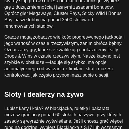
twardy stop po 100 do 150 obrotach bez funkcji i wybierz
grę z dużą zmiennością i jasnymi zasadami bonusów.
Oprócz gier Megaways, Cluster Pays, Sticky Wild i Bonus
Buy, nasze lobby ma ponad 3500 slotów od
renomowanych studiów.
Gracze mogą zobaczyć wielkość progresywnego jackpota i
jego wartość w czasie rzeczywistym, zanim obrócą bębny.
Oznaczamy gry, które się kwalifikują i pokazujemy Daily
Drops & Wins w czasie rzeczywistym. Nasze kasyno jest
szybkie w obsłudze —ładuje się szybko, ma opcje
automatycznego odtwarzania z limitami strat i możesz
kontrolować, jak często przypominasz sobie o sesji.
Sloty i dealerzy na żywo
Lubisz karty i koła? W blackjacka, ruletkę i bakarata
możesz grać przy ponad 60 stołach na żywo, przy których
zasady są wyraźnie wyświetlane. Jeśli chcesz grać więcej
rund na godzinę, wybierz Blackjacka z S17 lub wczesnym