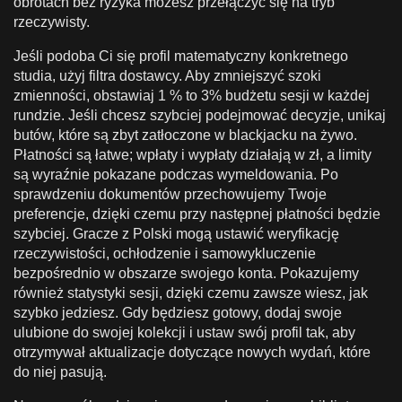
obrotach bez ryzyka możesz przełączyć się na tryb
rzeczywisty.
Jeśli podoba Ci się profil matematyczny konkretnego
studia, użyj filtra dostawcy. Aby zmniejszyć szoki
zmienności, obstawiaj 1 % to 3% budżetu sesji w każdej
rundzie. Jeśli chcesz szybciej podejmować decyzje, unikaj
butów, które są zbyt zatłoczone w blackjacku na żywo.
Płatności są łatwe; wpłaty i wypłaty działają w zł, a limity
są wyraźnie pokazane podczas wymeldowania. Po
sprawdzeniu dokumentów przechowujemy Twoje
preferencje, dzięki czemu przy następnej płatności będzie
szybciej. Gracze z Polski mogą ustawić weryfikację
rzeczywistości, ochłodzenie i samowykluczenie
bezpośrednio w obszarze swojego konta. Pokazujemy
również statystyki sesji, dzięki czemu zawsze wiesz, jak
szybko jedziesz. Gdy będziesz gotowy, dodaj swoje
ulubione do swojej kolekcji i ustaw swój profil tak, aby
otrzymywał aktualizacje dotyczące nowych wydań, które
do niej pasują.