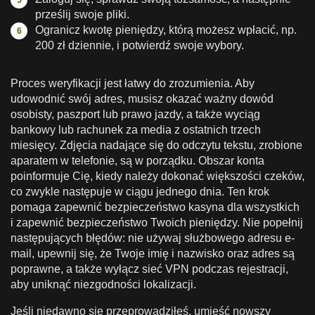
prześlij swoje pliki.
Ogranicz kwotę pieniędzy, którą możesz wpłacić, np.
200 zł dziennie, i potwierdź swoje wybory.
Proces weryfikacji jest łatwy do zrozumienia. Aby
udowodnić swój adres, musisz okazać ważny dowód
osobisty, paszport lub prawo jazdy, a także wyciąg
bankowy lub rachunek za media z ostatnich trzech
miesięcy. Zdjęcia nadające się do odczytu tekstu, zrobione
aparatem w telefonie, są w porządku. Obszar konta
poinformuje Cię, kiedy należy dokonać większości czeków,
co zwykle następuje w ciągu jednego dnia. Ten krok
pomaga zapewnić bezpieczeństwo kasyna dla wszystkich
i zapewnić bezpieczeństwo Twoich pieniędzy. Nie popełnij
następujących błędów: nie używaj służbowego adresu e-
mail, upewnij się, że Twoje imię i nazwisko oraz adres są
poprawne, a także wyłącz sieć VPN podczas rejestracji,
aby uniknąć niezgodności lokalizacji.
Jeśli niedawno się przeprowadziłeś, umieść nowszy