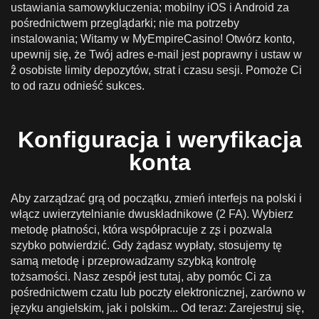
ustawiania samowykluczenia; mobilny iOS i Android za
pośrednictwem przeglądarki; nie ma potrzeby
instalowania; Witamy w MyEmpireCasino! Otwórz konto,
upewnij się, że Twój adres e-mail jest poprawny i ustaw w
ẑ osobiste limity depozytów, strat i czasu sesji. Pomoże Ci
to od razu odnieść sukces.
Konfiguracja i weryfikacja
konta
Aby zarządzać grą od początku, zmień interfejs na polski i
włącz uwierzytelnianie dwuskładnikowe (2 FA). Wybierz
metodę płatności, która współpracuje z zʂ i pozwala
szybko potwierdzić. Gdy żądasz wypłaty, stosujemy tę
samą metodę i przeprowadzamy szybką kontrolę
tożsamości. Nasz zespół jest tutaj, aby pomóc Ci za
pośrednictwem czatu lub poczty elektronicznej, zarówno w
języku angielskim, jak i polskim... Od teraz: Zarejestruj się,