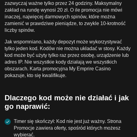
zazwyczaj ważne tylko przez 24 godziny. Maksymalny
zakład na rundę wynosi 20 zł. O ile promocja nie mówi
inaczej, najwięcej darmowych spinów, które można
zamienić w prawdziwe pieniądze, to zwykle 10-krotność
liczby spinów.
Jak wspomniano, każdy depozyt może wykorzystywać
tylko jeden kod. Kodów nie można układać w stosy. Każdy
kod może być użyty tylko raz przez osobę, urządzenie lub
adres IP. Nie wszystkie kody działają we wszystkich
obszarach. Karta promocyjna My Emprire Casino
pokazuje, kto się kwalifikuje.
Dlaczego kod może nie działać i jak
go naprawić:
Timer się skończył: Kod nie jest już ważny. Strona
Promocje zawiera oferty, spośród których możesz
wybierać.