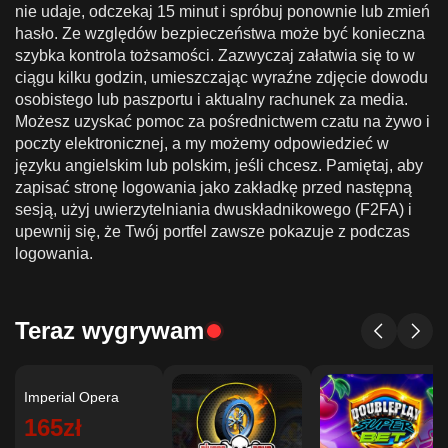
nie udaje, odczekaj 15 minut i spróbuj ponownie lub zmień
hasło. Ze względów bezpieczeństwa może być konieczna
szybka kontrola tożsamości. Zazwyczaj załatwia się to w
ciągu kilku godzin, umieszczając wyraźne zdjęcie dowodu
osobistego lub paszportu i aktualny rachunek za media.
Możesz uzyskać pomoc za pośrednictwem czatu na żywo i
poczty elektronicznej, a my możemy odpowiedzieć w
języku angielskim lub polskim, jeśli chcesz. Pamiętaj, aby
zapisać stronę logowania jako zakładkę przed następną
sesją, użyj uwierzytelniania dwuskładnikowego (F2FA) i
upewnij się, że Twój portfel zawsze pokazuje z podczas
logowania.
Teraz wygrywam