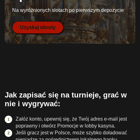
Na wyróżnionych slotach po pierwszym depozycie
Uzyskaj obroty
Jak zapisać się na turnieje, grać w
nie i wygrywać:
Załóż konto, upewnij się, że Twój adres e-mail jest
poprawny i otwórz Promocje w lobby kasyna.
Jeśli gracz jest w Polsce, może szybko doładować
pieniądze za pośrednictwem lokalnego banku.