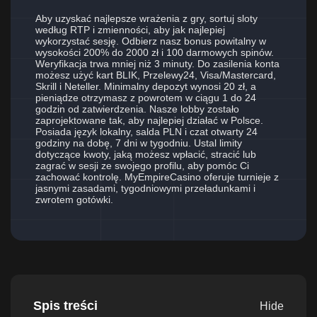
Aby uzyskać najlepsze wrażenia z gry, sortuj sloty
według RTP i zmienności, aby jak najlepiej
wykorzystać sesję. Odbierz nasz bonus powitalny w
wysokości 200% do 2000 zł i 100 darmowych spinów.
Weryfikacja trwa mniej niż 3 minuty. Do zasilenia konta
możesz użyć kart BLIK, Przelewy24, Visa/Mastercard,
Skrill i Neteller. Minimalny depozyt wynosi 20 zł, a
pieniądze otrzymasz z powrotem w ciągu 1 do 24
godzin od zatwierdzenia. Nasze lobby zostało
zaprojektowane tak, aby najlepiej działać w Polsce.
Posiada język lokalny, salda PLN i czat otwarty 24
godziny na dobę, 7 dni w tygodniu. Ustal limity
dotyczące kwoty, jaką możesz wpłacić, stracić lub
zagrać w sesji ze swojego profilu, aby pomóc Ci
zachować kontrolę. MyEmpireCasino oferuje turnieje z
jasnymi zasadami, tygodniowymi przeładunkami i
zwrotem gotówki.
Spis treści
Hide