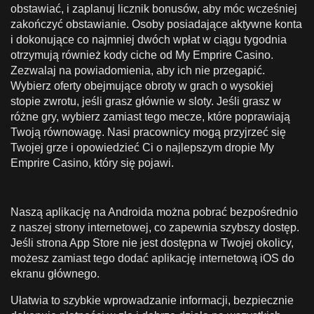
obstawiać, i zaplanuj licznik bonusów, aby móc wcześniej
zakończyć obstawianie. Osoby posiadające aktywne konta
i dokonujące co najmniej dwóch wpłat w ciągu tygodnia
otrzymują również kody ciche od My Emprire Casino.
Zezwalaj na powiadomienia, aby ich nie przegapić.
Wybierz oferty obejmujące obroty w grach o wysokiej
stopie zwrotu, jeśli grasz głównie w sloty. Jeśli grasz w
różne gry, wybierz zamiast tego mecze, które poprawiają
Twoją równowagę. Nasi pracownicy mogą przyjrzeć się
Twojej grze i opowiedzieć Ci o najlepszym dropie My
Emprire Casino, który się pojawi.
Naszą aplikację na Androida można pobrać bezpośrednio
z naszej strony internetowej, co zapewnia szybszy dostęp.
Jeśli strona App Store nie jest dostępna w Twojej okolicy,
możesz zamiast tego dodać aplikację internetową iOS do
ekranu głównego.
Ułatwia to szybkie wprowadzanie informacji, bezpiecznie