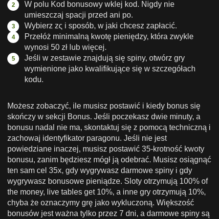
W polu Kod bonusowy wklej kod. Nigdy nie
umieszczaj spacji przed ani po.
Wybierz zς i sposób, w jaki chcesz zapłacić.
Przełóż minimalną kwotę pieniędzy, która zwykle
wynosi 50 zł lub więcej.
Jeśli w zestawie znajdują się spiny, otwórz gry
wymienione jako kwalifikujące się w szczegółach
kodu.
Możesz zobaczyć, ile musisz postawić i kiedy bonus się
skończy w sekcji Bonus. Jeśli poczekasz dwie minuty, a
bonusu nadal nie ma, skontaktuj się z pomocą techniczną i
zachowaj identyfikator paragonu. Jeśli nie jest
powiedziane inaczej, musisz postawić 35-krotność kwoty
bonusu, zanim będziesz mógł ją odebrać. Musisz osiągnąć
ten sam cel 35x, gdy wygrywasz darmowe spiny i gdy
wygrywasz bonusowe pieniądze. Sloty otrzymują 100% of
the money, live tables get 10%, a inne gry otrzymują 10%,
chyba że oznaczymy grę jako wykluczoną. Większość
bonusów jest ważna tylko przez 7 dni, a darmowe spiny są