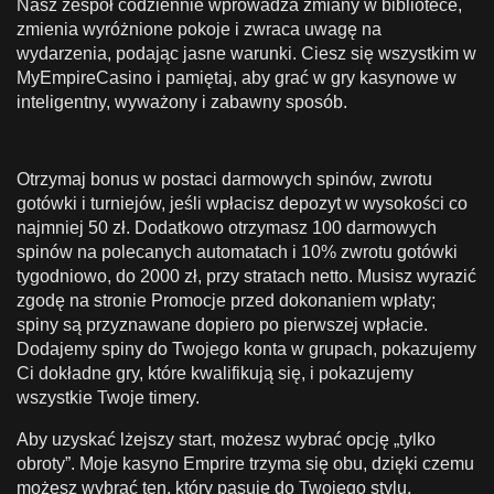
Nasz zespół codziennie wprowadza zmiany w bibliotece,
zmienia wyróżnione pokoje i zwraca uwagę na
wydarzenia, podając jasne warunki. Ciesz się wszystkim w
MyEmpireCasino i pamiętaj, aby grać w gry kasynowe w
inteligentny, wyważony i zabawny sposób.
Otrzymaj bonus w postaci darmowych spinów, zwrotu
gotówki i turniejów, jeśli wpłacisz depozyt w wysokości co
najmniej 50 zł. Dodatkowo otrzymasz 100 darmowych
spinów na polecanych automatach i 10% zwrotu gotówki
tygodniowo, do 2000 zł, przy stratach netto. Musisz wyrazić
zgodę na stronie Promocje przed dokonaniem wpłaty;
spiny są przyznawane dopiero po pierwszej wpłacie.
Dodajemy spiny do Twojego konta w grupach, pokazujemy
Ci dokładne gry, które kwalifikują się, i pokazujemy
wszystkie Twoje timery.
Aby uzyskać lżejszy start, możesz wybrać opcję „tylko
obroty”. Moje kasyno Emprire trzyma się obu, dzięki czemu
możesz wybrać ten, który pasuje do Twojego stylu.